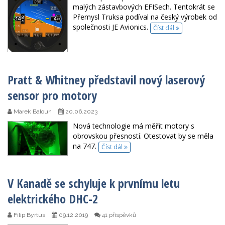
malých zástavbových EFISech. Tentokrát se
Přemysl Truksa podíval na český výrobek od
společnosti JE Avionics.
Číst dál
Pratt & Whitney představil nový laserový
sensor pro motory
Marek Baloun
20.06.2023
Nová technologie má měřit motory s
obrovskou přesností. Otestovat by se měla
na 747.
Číst dál
V Kanadě se schyluje k prvnímu letu
elektrického DHC-2
Filip Byrtus
09.12.2019
41 příspěvků