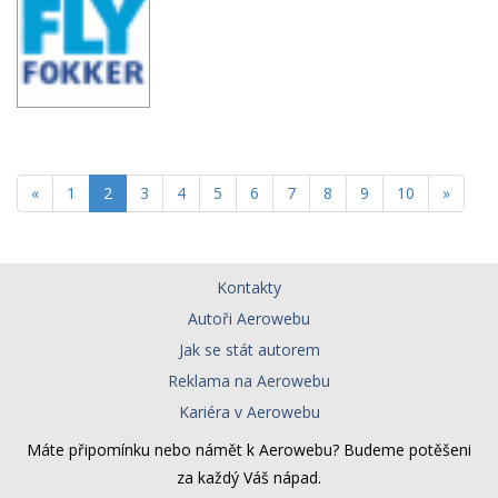
«
1
2
3
4
5
6
7
8
9
10
»
Kontakty
Autoři Aerowebu
Zavřít
Jak se stát autorem
Reklama na Aerowebu
Kariéra v Aerowebu
Máte připomínku nebo námět k Aerowebu? Budeme potěšeni
za každý Váš nápad.