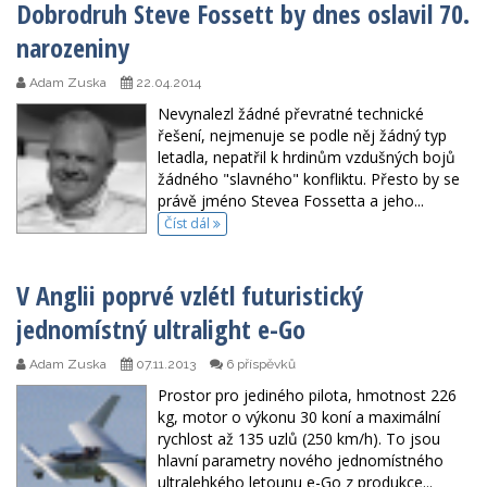
Dobrodruh Steve Fossett by dnes oslavil 70.
narozeniny
Adam Zuska
22.04.2014
Nevynalezl žádné převratné technické
řešení, nejmenuje se podle něj žádný typ
letadla, nepatřil k hrdinům vzdušných bojů
žádného "slavného" konfliktu. Přesto by se
právě jméno Stevea Fossetta a jeho...
Číst dál
V Anglii poprvé vzlétl futuristický
jednomístný ultralight e-Go
Adam Zuska
07.11.2013
6 příspěvků
Prostor pro jediného pilota, hmotnost 226
kg, motor o výkonu 30 koní a maximální
rychlost až 135 uzlů (250 km/h). To jsou
hlavní parametry nového jednomístného
ultralehkého letounu e-Go z produkce...