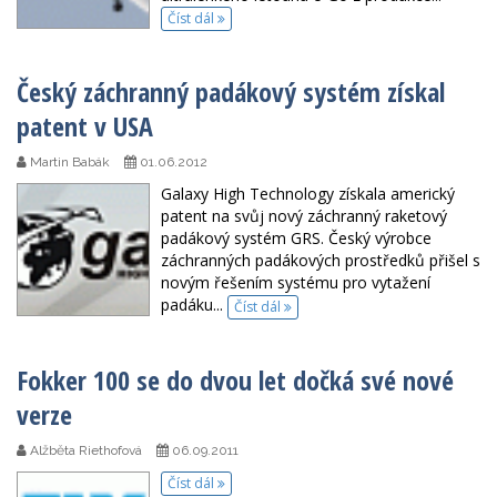
Číst dál
Český záchranný padákový systém získal
patent v USA
Martin Babák
01.06.2012
Galaxy High Technology získala americký
patent na svůj nový záchranný raketový
padákový systém GRS. Český výrobce
záchranných padákových prostředků přišel s
novým řešením systému pro vytažení
padáku...
Číst dál
Fokker 100 se do dvou let dočká své nové
verze
Alžběta Riethofová
06.09.2011
Číst dál