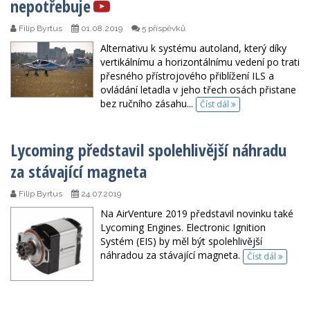
nepotřebuje
Filip Byrtus
01.08.2019
5 příspěvků
Alternativu k systému autoland, který díky
vertikálnímu a horizontálnímu vedení po trati
přesného přístrojového přiblížení ILS a
ovládání letadla v jeho třech osách přistane
bez ručního zásahu...
Číst dál
Lycoming představil spolehlivější náhradu
za stávající magneta
Filip Byrtus
24.07.2019
Na AirVenture 2019 představil novinku také
Lycoming Engines. Electronic Ignition
Systém (EIS) by měl být spolehlivější
náhradou za stávající magneta.
Číst dál