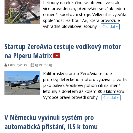
Letouny na elektřinu se objevují ve stále
více provedeních, především se však jedná
o menší sportovní stroje. Velký cíl si vytyčila
společnost Harbour Air, která provozuje
výhradně plovákové letouny...
Číst dál
Startup ZeroAvia testuje vodíkový motor
na Piperu Matrix
Filip Byrtus
15.08.2019
Kalifornský startup ZeroAvia testuje
prototyp leteckého motoru využívající vodík
jako palivo. Vodíkový pohon cílí na menší
letouny s doletem až kolem 800 kilometrů.
Výrobce právě provedl druhý...
Číst dál
V Německu vyvinuli systém pro
automatická přistání, ILS k tomu