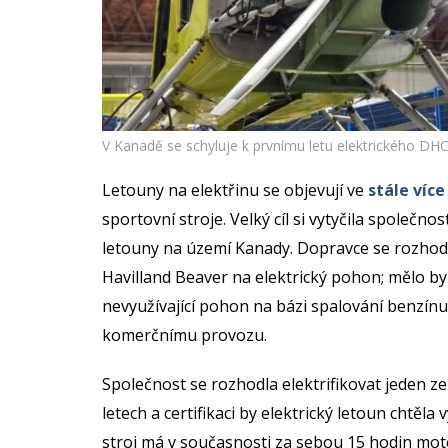
V Kanadě se schyluje k prvnímu letu elektrického DHC
Letouny na elektřinu se objevují ve
stále víc
sportovní stroje. Velký cíl si vytyčila společnos
letouny na území Kanady. Dopravce se rozhodl
Havilland Beaver na elektrický pohon; mělo by
nevyužívající pohon na bázi spalování benzínu
komerčnímu provozu.
Společnost se rozhodla elektrifikovat jeden 
letech a certifikaci by elektrický letoun chtěla
stroj má v současnosti za sebou 15 hodin motor