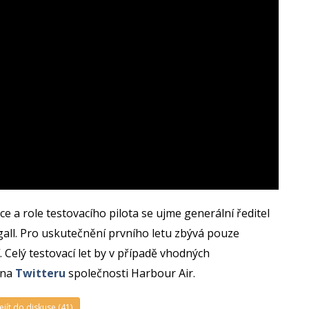
nce a role testovacího pilota se ujme generální ředitel
all. Pro uskutečnění prvního letu zbývá pouze
 Celý testovací let by v případě vhodných
 na
Twitteru
společnosti Harbour Air.
ejít do diskuse (41)