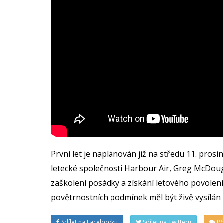
První let je naplánován již na středu 11. prosi
letecké společnosti Harbour Air, Greg McDoug
zaškolení posádky a získání letového povolení.
povětrnostních podmínek měl být živě vysílán
Sdílet na Facebooku
Sdílet na Twitteru
Př