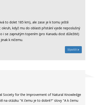
ává to dolet 185 km), ale zase je k tomu ještě
 okruh, když mu do oblasti přistání vjede neposlušný
e to i se zapnutým topením (pro Kanadu dost důležité)
, jinak k ničemu.
Odpovědět
al Society for the Improvement of Natural Knowledge
děl na otázku "K čemu je to dobré?" slovy "A k čemu