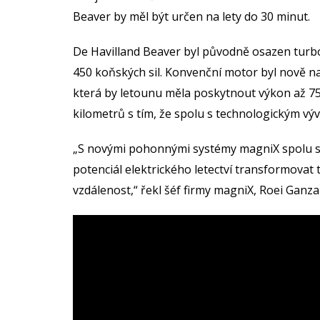
Beaver by měl být určen na lety do 30 minut.
De Havilland Beaver byl původně osazen tur
450 koňských sil. Konvenční motor byl nově 
která by letounu měla poskytnout výkon až 750
kilometrů s tím, že spolu s technologickým výv
„S novými pohonnými systémy magniX spolu s
potenciál elektrického letectví transformovat 
vzdálenost,“ řekl šéf firmy magniX, Roei Ganza