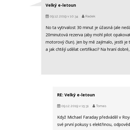
Velký e-letoun
09.12.2019 v 10:34
Radek
No ta vytrvalost 30 minut je úžasná (ale ned
20minutová rezerva (aby mohl pilot opakovat
motorový člun). Jen by mě zajímalo, jestli j
a jak chtějí udělat certifikaci? Na hraní dobré
RE: Velký e-letoun
09.12.2019 v 15:31
Tomas
Když Michael Faraday předváděl v Roy
své první pokusy s elektřinou, odpově