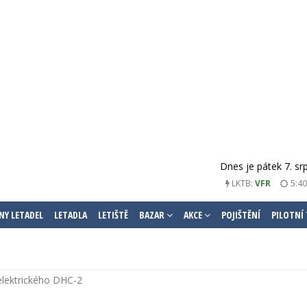
Dnes je pátek 7. sr
5:40
LKTB:
VFR
NY LETADEL
LETADLA
LETIŠTĚ
BAZAR
AKCE
POJIŠTĚNÍ
PILOTNÍ
elektrického DHC-2