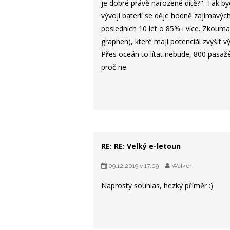
je dobré právě narozené dítě?". Tak byc
vývoji baterií se děje hodně zajímavýc
posledních 10 let o 85% i více. Zkouma
graphen), které mají potenciál zvýšit 
Přes oceán to lítat nebude, 800 pasažér
proč ne.
RE: RE: Velký e-letoun
09.12.2019 v 17:09
Walker
Naprostý souhlas, hezký příměr :)