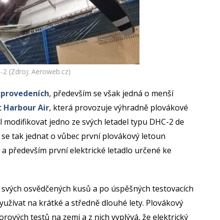
-2 (Zdroj: Aeroweb.cz)
e provedeních
, především se však jedná o menší
t
Harbour Air
, která provozuje výhradně plovákové
 modifikovat jedno ze svých letadel typu DHC-2 de
 se tak jednat o vůbec první plovákový letoun
 a především první elektrické letadlo určené ke
ze svých osvědčených kusů a po úspěšných testovacích
 využívat na krátké a středně dlouhé lety. Plovákový
ových testů na zemi a z nich vyplývá, že elektrický