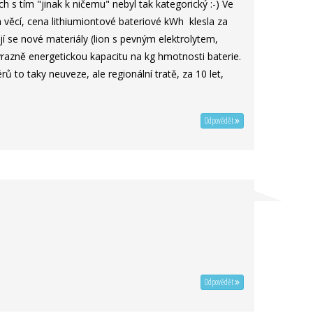
h s tím "jinak k ničemu" nebyl tak kategorický :-) Ve
h věcí, cena lithiumiontové bateriové kWh klesla za
jí se nové materiály (lion s pevným elektrolytem,
výrazně energetickou kapacitu na kg hmotnosti baterie.
ů to taky neuveze, ale regionální tratě, za 10 let,
Odpovědět
Odpovědět