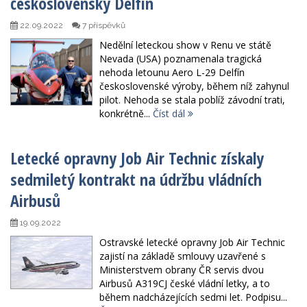
československý Delfín
22.09.2022
7 příspěvků
Nedělní leteckou show v Renu ve státě
Nevada (USA) poznamenala tragická
nehoda letounu Aero L-29 Delfín
československé výroby, během níž zahynul
pilot. Nehoda se stala poblíž závodní trati,
konkrétně...
Číst dál
Letecké opravny Job Air Technic získaly
sedmiletý kontrakt na údržbu vládních
Airbusů
19.09.2022
Ostravské letecké opravny Job Air Technic
zajistí na základě smlouvy uzavřené s
Ministerstvem obrany ČR servis dvou
Airbusů A319CJ české vládní letky, a to
během nadcházejících sedmi let. Podpisu...