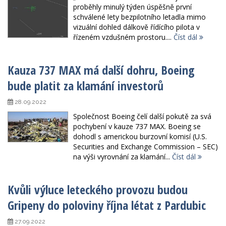
proběhly minulý týden úspěšně první
schválené lety bezpilotního letadla mimo
vizuální dohled dálkově řídícího pilota v
řízeném vzdušném prostoru....
Číst dál
Kauza 737 MAX má další dohru, Boeing
bude platit za klamání investorů
28.09.2022
Společnost Boeing čelí další pokutě za svá
pochybení v kauze 737 MAX. Boeing se
dohodl s americkou burzovní komisí (U.S.
Securities and Exchange Commission – SEC)
na výši vyrovnání za klamání...
Číst dál
Kvůli výluce leteckého provozu budou
Gripeny do poloviny října létat z Pardubic
27.09.2022