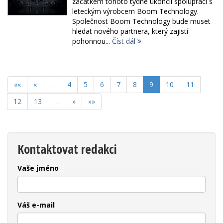
začátkem tohoto týdne ukončil spolupráci s
leteckým výrobcem Boom Technology.
Společnost Boom Technology bude muset
hledat nového partnera, který zajistí
pohonnou...
Číst dál
««
«
…
4
5
6
7
8
9
10
11
12
13
…
»
»»
Kontaktovat redakci
Vaše jméno
Váš e-mail