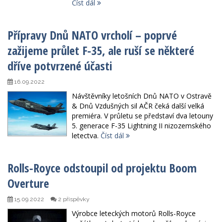
Číst dál
Přípravy Dnů NATO vrcholí – poprvé
zažijeme průlet F-35, ale ruší se některé
dříve potvrzené účasti
16.09.2022
Návštěvníky letošních Dnů NATO v Ostravě
& Dnů Vzdušných sil AČR čeká další velká
premiéra. V průletu se představí dva letouny
5. generace F-35 Lightning II nizozemského
letectva.
Číst dál
Rolls-Royce odstoupil od projektu Boom
Overture
15.09.2022
2 příspěvky
Výrobce leteckých motorů Rolls-Royce