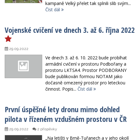
kampaně Velký přelet tak splnili slib svým...
Číst dál
Vojenské cvičení ve dnech 3. až 6. října 2022
29.09.2022
Ve dnech 3. až 6. 10. 2022 bude probíhat
armádní cvičení v prostoru Podbořany a
prostoru LKTSA4. Prostor PODBORANY
bude publikován formou NOTAM jako
dočasně omezený prostor pro leteckou
činnost. Popis...
Číst dál
První úspěšné lety dronu mimo dohled
pilota v řízeném vzdušném prostoru v ČR
29.09.2022
2 příspěvky
„Na letišti v Brně-Tuřanech a v jeho okolí