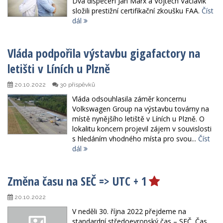
Dva dispečeři Jan Marx a Vojtěch Václavík
složili prestižní certifikační zkoušku FAA.
Číst
dál
Vláda podpořila výstavbu gigafactory na
letišti v Líních u Plzně
20.10.2022
30 příspěvků
Vláda odsouhlasila záměr koncernu
Volkswagen Group na výstavbu továrny na
místě nynějšího letiště v Líních u Plzně. O
lokalitu koncern projevil zájem v souvislosti
s hledáním vhodného místa pro svou...
Číst
dál
Změna času na SEČ => UTC + 1
20.10.2022
V neděli 30. října 2022 přejdeme na
standardní středoevropský čas – SEČ. Čas