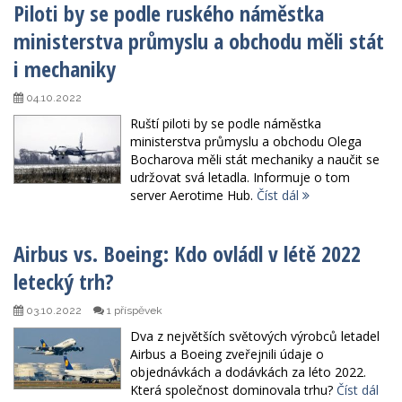
Piloti by se podle ruského náměstka
ministerstva průmyslu a obchodu měli stát
i mechaniky
04.10.2022
Ruští piloti by se podle náměstka
ministerstva průmyslu a obchodu Olega
Bocharova měli stát mechaniky a naučit se
udržovat svá letadla. Informuje o tom
server Aerotime Hub.
Číst dál
Airbus vs. Boeing: Kdo ovládl v létě 2022
letecký trh?
03.10.2022
1 příspěvek
Dva z největších světových výrobců letadel
Airbus a Boeing zveřejnili údaje o
objednávkách a dodávkách za léto 2022.
Která společnost dominovala trhu?
Číst dál