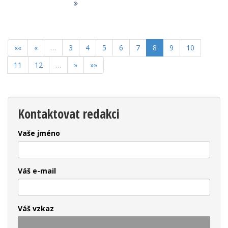
««
«
…
3
4
5
6
7
8
9
10
11
12
…
»
»»
Kontaktovat redakci
Vaše jméno
Váš e-mail
Váš vzkaz