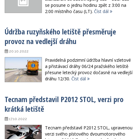
se posune o jednu hodinu zpět z 3:00 na
2:00 místního času (LT).
Číst dál
Údržba ruzyňského letiště přesměruje
provoz na vedlejší dráhu
20.10.2022
Pravidelná podzimní údržba hlavní vzletové
a přistávací dráhy 06/24 pražského letiště
přesune letecký provoz dočasně na vedlejší
dráhu 12/30.
Číst dál
Tecnam představil P2012 STOL, verzi pro
krátká letiště
17.10.2022
Tecnam představil P2012 STOL, upravenou
verzi svého pístového dvoumotorového