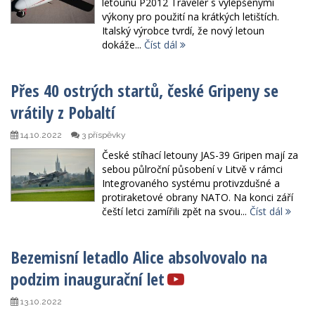
letounu P2012 Traveler s vylepšenými
výkony pro použití na krátkých letištích.
Italský výrobce tvrdí, že nový letoun
dokáže...
Číst dál
Přes 40 ostrých startů, české Gripeny se
vrátily z Pobaltí
14.10.2022
3 příspěvky
České stíhací letouny JAS-39 Gripen mají za
sebou půlroční působení v Litvě v rámci
Integrovaného systému protivzdušné a
protiraketové obrany NATO. Na konci září
čeští letci zamířili zpět na svou...
Číst dál
Bezemisní letadlo Alice absolvovalo na
podzim inaugurační let
13.10.2022