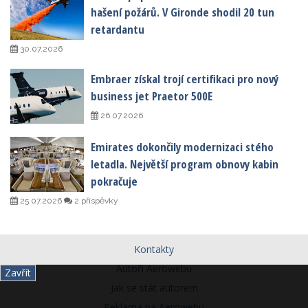
hašení požárů. V Gironde shodil 20 tun
retardantu
30.07.2026
Embraer získal trojí certifikaci pro nový
business jet Praetor 500E
26.07.2026
Emirates dokončily modernizaci stého
letadla. Největší program obnovy kabin
pokračuje
25.07.2026
2 příspěvky
Kontakty
Autoři Aerowebu
Zavřít
Jak se stát autorem
Reklama na Aerowebu