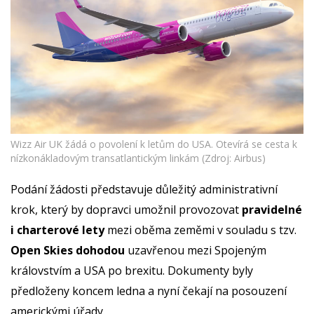
Wizz Air UK žádá o povolení k letům do USA. Otevírá se cesta k
nízkonákladovým transatlantickým linkám (Zdroj: Airbus)
Podání žádosti představuje důležitý administrativní
krok, který by dopravci umožnil provozovat
pravidelné
i charterové lety
mezi oběma zeměmi v souladu s tzv.
Open Skies dohodou
uzavřenou mezi Spojeným
královstvím a USA po brexitu. Dokumenty byly
předloženy koncem ledna a nyní čekají na posouzení
americkými úřady.