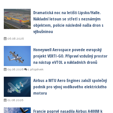
Dramatická noc na letišti Lipsko/Halle.
Nákladní letoun se střetl s neznámým
objektem, policie následně našla dron s
výbušninou
06.08.2026
Honeywell Aerospace povede evropský
projekt VERTI-GO. Připraví vzdušný prostor
na nástup eVTOL a nákladních dronů
05.08.2026
1 příspěvek
Airbus a MTU Aero Engines založí společný
podnik pro vývoj vodíkového elektrického
motoru
01.08.2026
Francie poprvé nasadila Airbus A400M k