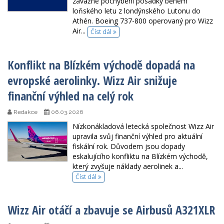
závažné pochybení posádky během
loňského letu z londýnského Lutonu do
Athén. Boeing 737-800 operovaný pro Wizz
Air...
Číst dál
Konflikt na Blízkém východě dopadá na
evropské aerolinky. Wizz Air snižuje
finanční výhled na celý rok
Redakce
06.03.2026
Nízkonákladová letecká společnost Wizz Air
upravila svůj finanční výhled pro aktuální
fiskální rok. Důvodem jsou dopady
eskalujícího konfliktu na Blízkém východě,
který zvyšuje náklady aerolinek a...
Číst dál
Wizz Air otáčí a zbavuje se Airbusů A321XLR