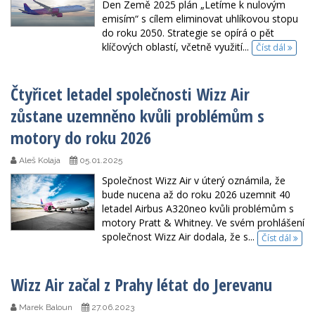
Den Země 2025 plán „Letíme k nulovým
emisím“ s cílem eliminovat uhlíkovou stopu
do roku 2050. Strategie se opírá o pět
klíčových oblastí, včetně využití...
Číst dál
Čtyřicet letadel společnosti Wizz Air
zůstane uzemněno kvůli problémům s
motory do roku 2026
Aleš Kolaja
05.01.2025
Společnost Wizz Air v úterý oznámila, že
bude nucena až do roku 2026 uzemnit 40
letadel Airbus A320neo kvůli problémům s
motory Pratt & Whitney. Ve svém prohlášení
společnost Wizz Air dodala, že s...
Číst dál
Wizz Air začal z Prahy létat do Jerevanu
Marek Baloun
27.06.2023