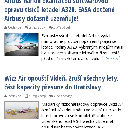
Airbus nařídil okamžitou softwarovou
opravu tisíců letadel A320. EASA dotčené
Airbusy dočasně uzemňuje!
Redakce
29.11.2025
1 příspěvek
Evropský výrobce letadel Airbus vydal
mimořádné provozní opatření týkající se
letadel rodiny A320. Vybraným strojům musí
být upraven software letového řízení ještě
před dalším vzletem, a to kvůli...
Číst dál
Wizz Air opouští Vídeň. Zruší všechny lety,
část kapacity přesune do Bratislavy
Redakce
11.09.2025
2 příspěvky
Maďarský nízkonákladový dopravce Wizz Air
oznámil zásadní změnu ve své síti. Po sedmi
letech provozu se kompletně stáhne z
vídeňského letiště Schwechat, kde měl
dosud pět bázovaných letadel a 28...