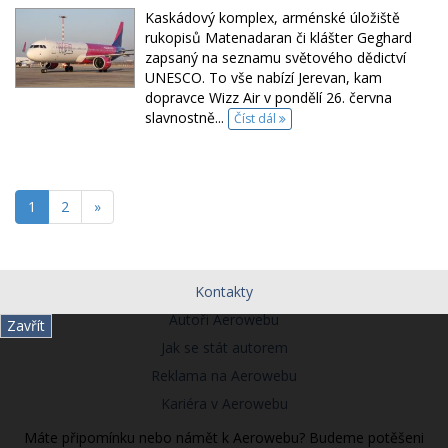
Kaskádový komplex, arménské úložiště
rukopisů Matenadaran či klášter Geghard
zapsaný na seznamu světového dědictví
UNESCO. To vše nabízí Jerevan, kam
dopravce Wizz Air v pondělí 26. června
slavnostně...
Číst dál
1
2
»
Kontakty
Autoři Aerowebu
Zavřít
Jak se stát autorem
Reklama na Aerowebu
Kariéra v Aerowebu
Máte připomínku nebo námět k Aerowebu? Budeme potěšeni