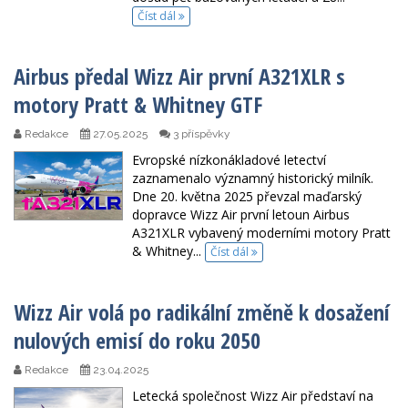
Číst dál
Airbus předal Wizz Air první A321XLR s
motory Pratt & Whitney GTF
Redakce
27.05.2025
3 příspěvky
Evropské nízkonákladové letectví
zaznamenalo významný historický milník.
Dne 20. května 2025 převzal maďarský
dopravce Wizz Air první letoun Airbus
A321XLR vybavený moderními motory Pratt
& Whitney...
Číst dál
Wizz Air volá po radikální změně k dosažení
nulových emisí do roku 2050
Redakce
23.04.2025
Letecká společnost Wizz Air představí na