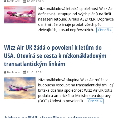
Redakce
10.02.2026
Nízkonákladová letecká společnost Wizz Air
definitivně ustupuje od svých plánů na širší
nasazení letounů Airbus A321XLR. Dopravce
oznámil, že plánuje prodat všech pět
zbývajících, dosud nepřevzatých...
Číst dál
Wizz Air UK žádá o povolení k letům do
USA. Otevírá se cesta k nízkonákladovým
transatlantickým linkám
Redakce
28.01.2026
Nízkonákladová skupina Wizz Air může v
budoucnu vstoupit na transatlantický trh. Její
britská dceřiná společnost Wizz Air UK totiž
podala u amerického Ministerstva dopravy
(DOT) žádost o povolení k...
Číst dál