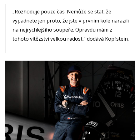
„Rozhoduje pouze čas. Nemůže se stát, že
vypadnete jen proto, že jste v prvním kole narazili
na nejrychlejšího soupeře. Opravdu mám z
tohoto vítězství velkou radost,“ dodává Kopfstein.