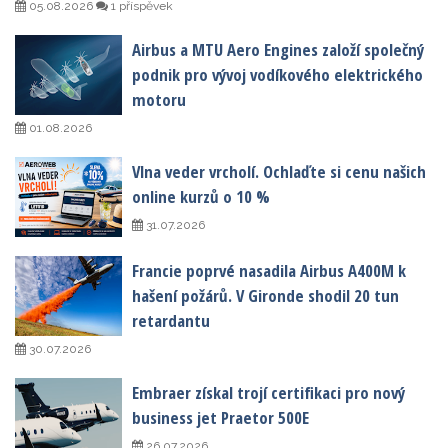
05.08.2026
1 příspěvek
Airbus a MTU Aero Engines založí společný
podnik pro vývoj vodíkového elektrického
motoru
01.08.2026
Vlna veder vrcholí. Ochlaďte si cenu našich
online kurzů o 10 %
31.07.2026
Francie poprvé nasadila Airbus A400M k
hašení požárů. V Gironde shodil 20 tun
retardantu
30.07.2026
Embraer získal trojí certifikaci pro nový
business jet Praetor 500E
26.07.2026