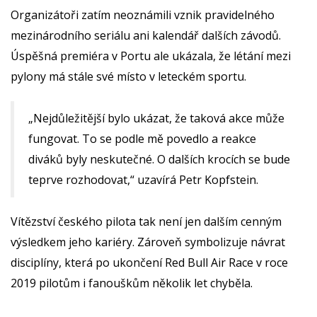
Organizátoři zatím neoznámili vznik pravidelného
mezinárodního seriálu ani kalendář dalších závodů.
Úspěšná premiéra v Portu ale ukázala, že létání mezi
pylony má stále své místo v leteckém sportu.
„Nejdůležitější bylo ukázat, že taková akce může
fungovat. To se podle mě povedlo a reakce
diváků byly neskutečné. O dalších krocích se bude
teprve rozhodovat,“ uzavírá Petr Kopfstein.
Vítězství českého pilota tak není jen dalším cenným
výsledkem jeho kariéry. Zároveň symbolizuje návrat
disciplíny, která po ukončení Red Bull Air Race v roce
2019 pilotům i fanouškům několik let chyběla.