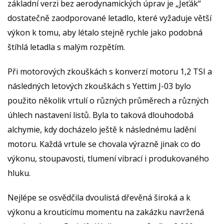
základní verzi bez aerodynamických úprav je „Jeťák“
dostatečně zaodporované letadlo, které vyžaduje větší
výkon k tomu, aby létalo stejně rychle jako podobná
štíhlá letadla s malým rozpětím.
Při motorových zkouškách s konverzí motoru 1,2 TSI a
následných letových zkouškách s Yettim J-03 bylo
použito několik vrtulí o různých průměrech a různých
úhlech nastavení listů. Byla to taková dlouhodobá
alchymie, kdy docházelo ještě k následnému ladění
motoru. Každá vrtule se chovala výrazně jinak co do
výkonu, stoupavosti, tlumení vibrací i produkovaného
hluku.
Nejlépe se osvědčila dvoulistá dřevěná široká a k
výkonu a krouticímu momentu na zakázku navržená