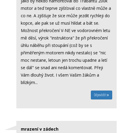
jako by někdo namontoval do Trabantu 200k
motor a teď teprve zjišťoval co vlastně může a
co ne. A zjišťuje že sice může jezdit rychleji do
kopce, ale pak se už musí hlídat a bát se.
Možnost překročení V-NE ve vodorovném letu
mě děsí, výrok "instruktora" že při překročení
úhlu náběhu při stoupání (což by se s
přiměřeným motorem nikdy nestalo) se "nic
moc nestane, letoun jen trochu upadne a letí
se dál" se snad ani nedá komentovat. Přeji
Vám dlouhý život. I všem Vašim žákům a
blízkým...
Odpovědět
mrazení v zádech