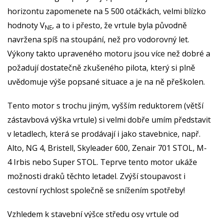
horizontu zapomenete na 5 500 otáčkách, velmi blízko
hodnoty V
, a to i přesto, že vrtule byla původně
NE
navržena spíš na stoupání, než pro vodorovný let.
Výkony takto upraveného motoru jsou více než dobré a
požadují dostatečně zkušeného pilota, který si plně
uvědomuje výše popsané situace a je na ně přeškolen.
Tento motor s trochu jiným, vyšším reduktorem (větší
zástavbová výška vrtule) si velmi dobře umím představit
v letadlech, která se prodávají i jako stavebnice, např.
Alto, NG 4, Bristell, Skyleader 600, Zenair 701 STOL, M-
4 Irbis nebo Super STOL. Teprve tento motor ukáže
možnosti draků těchto letadel. Zvýší stoupavost i
cestovní rychlost společně se snížením spotřeby!
Vzhledem k stavební výšce středu osy vrtule od