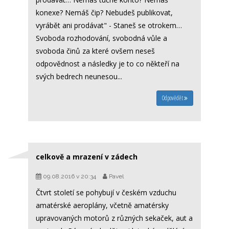
konexe? Nemáš čip? Nebudeš publikovat,
vyrábět ani prodávat" - Staneš se otrokem…
Svoboda rozhodování, svobodná vůle a
svoboda činů za které ovšem neseš
odpovědnost a následky je to co někteří na
svých bedrech neunesou...
Odpovědět
celkově a mrazení v zádech
09.08.2016 v 20:34
Pavel
Čtvrt století se pohybují v českém vzduchu
amatérské aeroplány, včetně amatérsky
upravovaných motorů z různých sekaček, aut a