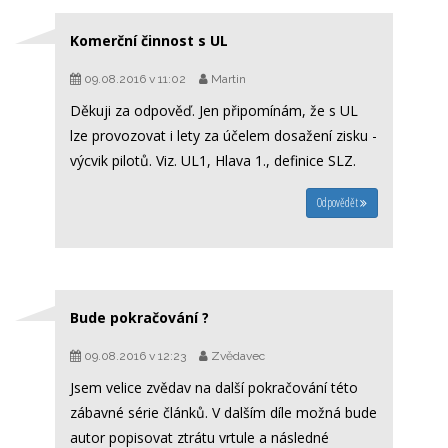
Komerční činnost s UL
09.08.2016 v 11:02
Martin
Děkuji za odpověď. Jen připomínám, že s UL
lze provozovat i lety za účelem dosažení zisku -
výcvik pilotů. Viz. UL1, Hlava 1., definice SLZ.
Odpovědět
Bude pokračování ?
09.08.2016 v 12:23
Zvědavec
Jsem velice zvědav na další pokračování této
zábavné série článků. V dalším díle možná bude
autor popisovat ztrátu vrtule a následné