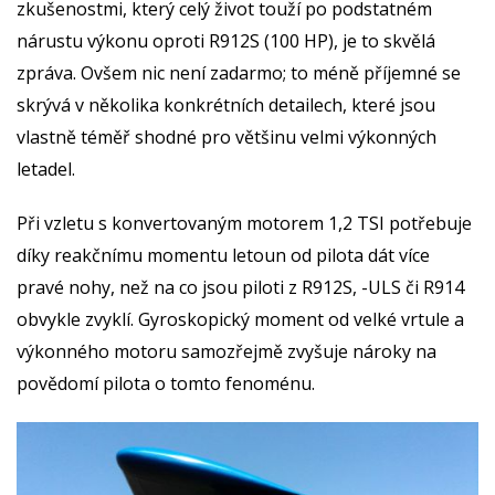
zkušenostmi, který celý život touží po podstatném
nárustu výkonu oproti R912S (100 HP), je to skvělá
zpráva. Ovšem nic není zadarmo; to méně příjemné se
skrývá v několika konkrétních detailech, které jsou
vlastně téměř shodné pro většinu velmi výkonných
letadel.
Při vzletu s konvertovaným motorem 1,2 TSI potřebuje
díky reakčnímu momentu letoun od pilota dát více
pravé nohy, než na co jsou piloti z R912S, -ULS či R914
obvykle zvyklí. Gyroskopický moment od velké vrtule a
výkonného motoru samozřejmě zvyšuje nároky na
povědomí pilota o tomto fenoménu.