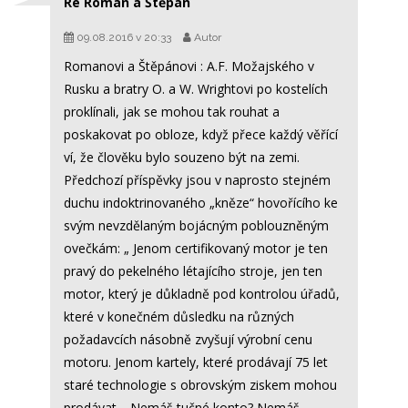
Re Roman a Štěpán
09.08.2016 v 20:33
Autor
Romanovi a Štěpánovi : A.F. Možajského v
Rusku a bratry O. a W. Wrightovi po kostelích
proklínali, jak se mohou tak rouhat a
poskakovat po obloze, když přece každý věřící
ví, že člověku bylo souzeno být na zemi.
Předchozí příspěvky jsou v naprosto stejném
duchu indoktrinovaného „kněze“ hovořícího ke
svým nevzdělaným bojácným poblouzněným
ovečkám: „ Jenom certifikovaný motor je ten
pravý do pekelného létajícího stroje, jen ten
motor, který je důkladně pod kontrolou úřadů,
které v konečném důsledku na různých
požadavcích násobně zvyšují výrobní cenu
motoru. Jenom kartely, které prodávají 75 let
staré technologie s obrovským ziskem mohou
prodávat… Nemáš tučné konto? Nemáš