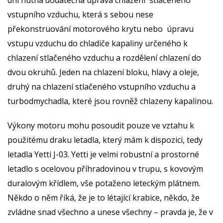
vstupního vzduchu, která s sebou nese
překonstruování motorového krytu nebo úpravu
vstupu vzduchu do chladiče kapaliny určeného k
chlazení stlačeného vzduchu a rozdělení chlazení do
dvou okruhů. Jeden na chlazení bloku, hlavy a oleje,
druhý na chlazení stlačeného vstupního vzduchu a
turbodmychadla, které jsou rovněž chlazeny kapalinou.
Výkony motoru mohu posoudit pouze ve vztahu k
použitému draku letadla, který mám k dispozici, tedy
letadla Yetti J-03. Yetti je velmi robustní a prostorné
letadlo s ocelovou příhradovinou v trupu, s kovovým
duralovým křídlem, vše potaženo leteckým plátnem.
Někdo o něm říká, že je to létající krabice, někdo, že
zvládne snad všechno a unese všechny – pravda je, že v