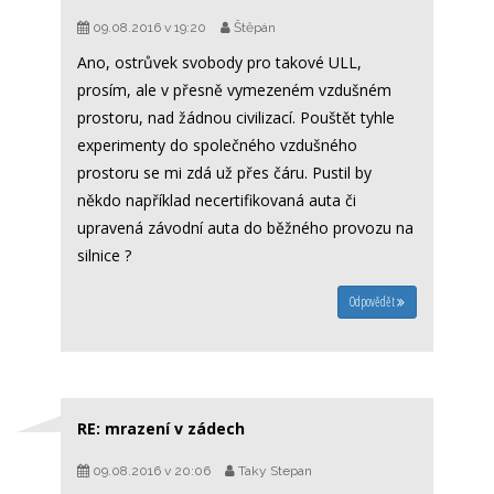
09.08.2016 v 19:20
Štěpán
Ano, ostrůvek svobody pro takové ULL,
prosím, ale v přesně vymezeném vzdušném
prostoru, nad žádnou civilizací. Pouštět tyhle
experimenty do společného vzdušného
prostoru se mi zdá už přes čáru. Pustil by
někdo například necertifikovaná auta či
upravená závodní auta do běžného provozu na
silnice ?
Odpovědět
RE: mrazení v zádech
09.08.2016 v 20:06
Taky Stepan