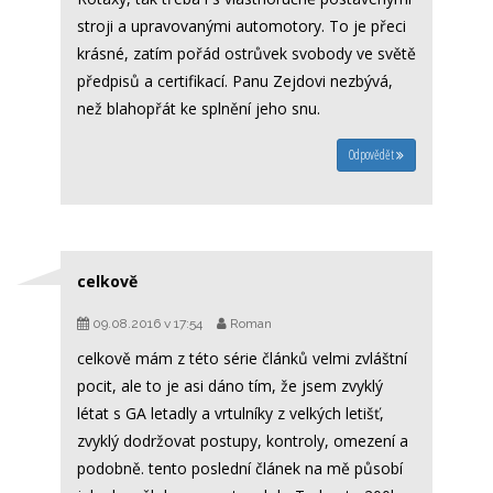
stroji a upravovanými automotory. To je přeci
krásné, zatím pořád ostrůvek svobody ve světě
předpisů a certifikací. Panu Zejdovi nezbývá,
než blahopřát ke splnění jeho snu.
Odpovědět
celkově
09.08.2016 v 17:54
Roman
celkově mám z této série článků velmi zvláštní
pocit, ale to je asi dáno tím, že jsem zvyklý
létat s GA letadly a vrtulníky z velkých letišť,
zvyklý dodržovat postupy, kontroly, omezení a
podobně. tento poslední článek na mě působí