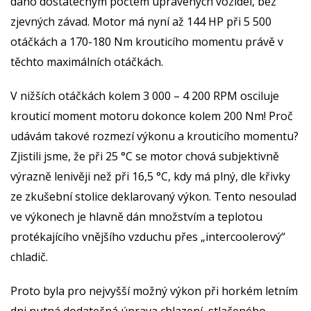
dáno dostatečným počtem upravených vozidel, bez
zjevných závad. Motor má nyní až 144 HP při 5 500
otáčkách a 170-180 Nm krouticího momentu právě v
těchto maximálních otáčkách.
V nižších otáčkách kolem 3 000 – 4 200 RPM osciluje
krouticí moment motoru dokonce kolem 200 Nm! Proč
udávám takové rozmezí výkonu a krouticího momentu?
Zjistili jsme, že při 25 °C se motor chová subjektivně
výrazně lenivěji než při 16,5 °C, kdy má plný, dle křivky
ze zkušební stolice deklarovaný výkon. Tento nesoulad
ve výkonech je hlavně dán množstvím a teplotou
protékajícího vnějšího vzduchu přes „intercoolerový“
chladič.
Proto byla pro nejvyšší možný výkon při horkém letním
dni nutná dodatečná úprava chlazení stlačeného