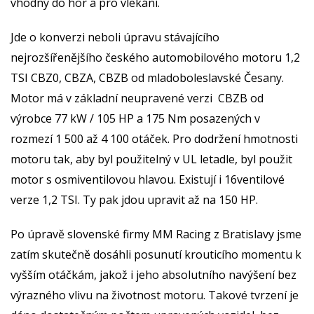
vhodný do hor a pro vlekání.
Jde o konverzi neboli úpravu stávajícího
nejrozšířenějšího českého automobilového motoru 1,2
TSI CBZ0, CBZA, CBZB od mladoboleslavské Česany.
Motor má v základní neupravené verzi CBZB od
výrobce 77 kW / 105 HP a 175 Nm posazených v
rozmezí 1 500 až 4 100 otáček. Pro dodržení hmotnosti
motoru tak, aby byl použitelný v UL letadle, byl použit
motor s osmiventilovou hlavou. Existují i 16ventilové
verze 1,2 TSI. Ty pak jdou upravit až na 150 HP.
Po úpravě slovenské firmy MM Racing z Bratislavy jsme
zatím skutečně dosáhli posunutí krouticího momentu k
vyšším otáčkám, jakož i jeho absolutního navýšení bez
výrazného vlivu na životnost motoru. Takové tvrzení je