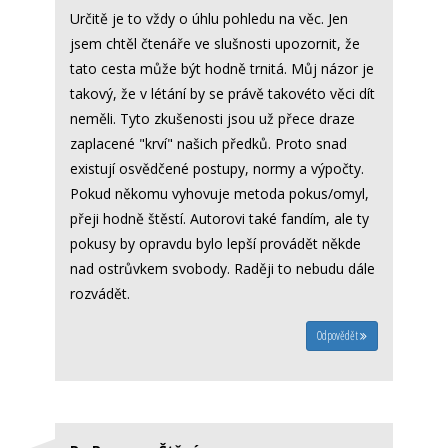
Určitě je to vždy o úhlu pohledu na věc. Jen
jsem chtěl čtenáře ve slušnosti upozornit, že
tato cesta může být hodně trnitá. Můj názor je
takový, že v létání by se právě takovéto věci dít
neměli. Tyto zkušenosti jsou už přece draze
zaplacené "krví" našich předků. Proto snad
existují osvědčené postupy, normy a výpočty.
Pokud někomu vyhovuje metoda pokus/omyl,
přeji hodně štěstí. Autorovi také fandím, ale ty
pokusy by opravdu bylo lepší provádět někde
nad ostrůvkem svobody. Raději to nebudu dále
rozvádět.
Odpovědět