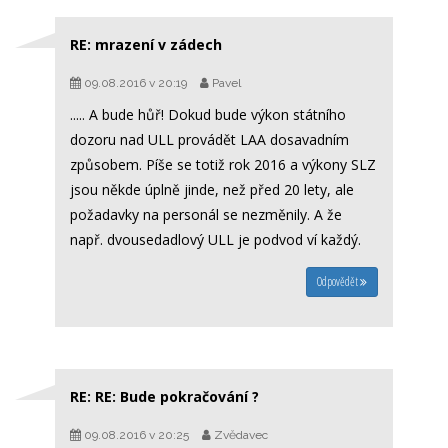
RE: mrazení v zádech
09.08.2016 v 20:19
Pavel
..... A bude hůř! Dokud bude výkon státního
dozoru nad ULL provádět LAA dosavadním
způsobem. Píše se totiž rok 2016 a výkony SLZ
jsou někde úplně jinde, než před 20 lety, ale
požadavky na personál se nezměnily. A že
např. dvousedadlový ULL je podvod ví každý.
Odpovědět
RE: RE: Bude pokračování ?
09.08.2016 v 20:25
Zvědavec