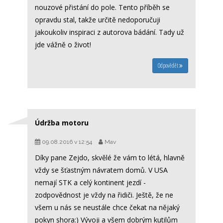
nouzové přistání do pole. Tento příběh se
opravdu stal, takže určitě nedoporučuji
jakoukoliv inspiraci z autorova bádání. Tady už
jde vážně o život!
Odpovědět
Údržba motoru
09.08.2016 v 12:54
Mav
Díky pane Zejdo, skvělé že vám to létá, hlavně
vždy se šťastným návratem domů. V USA
nemají STK a celý kontinent jezdí -
zodpovědnost je vždy na řidiči. Ještě, že ne
všem u nás se neustále chce čekat na nějaký
pokyn shora:) Vývoji a všem dobrým kutilům