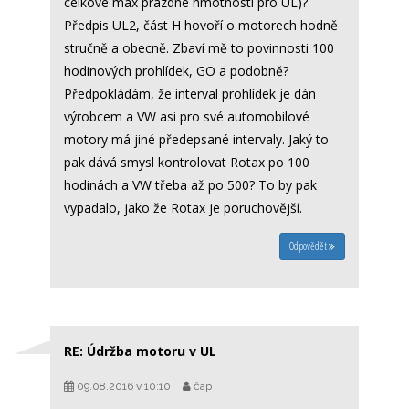
celkové max prázdné hmotnosti pro UL)?
Předpis UL2, část H hovoří o motorech hodně
stručně a obecně. Zbaví mě to povinnosti 100
hodinových prohlídek, GO a podobně?
Předpokládám, že interval prohlídek je dán
výrobcem a VW asi pro své automobilové
motory má jiné předepsané intervaly. Jaký to
pak dává smysl kontrolovat Rotax po 100
hodinách a VW třeba až po 500? To by pak
vypadalo, jako že Rotax je poruchovější.
Odpovědět
RE: Údržba motoru v UL
09.08.2016 v 10:10
čáp