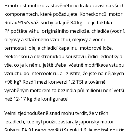
Hmotnost motoru zastavěného v draku závisí na všech
komponentech, které požadujete. Koneckonců, motor
Rotax 915iS váží suchý údajně 84 kg. To je taktika…
Připočtěte váhu originálního mezilože, chladiče (vodní,
olejový a stlačeného vzduchu), olejový a vodní
termostat, olej a chladicí kapalinu, motorové lože,
elektrickou a elektronickou soustavu, řídicí jednotky a
vše, co je k němu ještě třeba, včetně modifikace vstupu
vzduchu do intercooleru, a zjistíte, že jste na nějakých
+98 kg? Rozdíl mezi konverzí 1,2 TSI a továrně
vyráběným motorem za bezmála půl milionu není větší
než 12-17 kg dle konfigurace!
Velmi zjednodušeně snad mohu tvrdit, že v těch
letadlech, kde byl použit zastaralý japonský motor
Subaru EA 81 nebo novější Suzuki 1,6, je možné použít