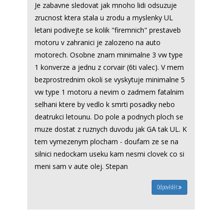
Je zabavne sledovat jak mnoho lidi odsuzuje
zrucnost ktera stala u zrodu a myslenky UL
letani podivejte se kolik "firemnich" prestaveb
motoru v zahranici je zalozeno na auto
motorech. Osobne znam minimalne 3 vw type
1 konverze a jednu z corvair (6ti valec). V mem
bezprostrednim okoli se vyskytuje minimalne 5
vw type 1 motoru a nevim o zadmem fatalnim
selhani ktere by vedlo k smrti posadky nebo
deatrukci letounu. Do pole a podnych ploch se
muze dostat z ruznych duvodu jak GA tak UL. K
tem vymezenym plocham - doufam ze se na
silnici nedockam useku kam nesmi clovek co si
meni sam v aute olej. Stepan
Odpovědět