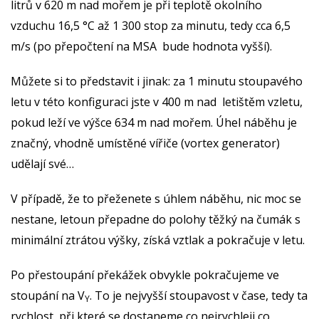
litrů v 620 m nad mořem je při teplotě okolního
vzduchu 16,5 °C až 1 300 stop za minutu, tedy cca 6,5
m/s (po přepočtení na MSA bude hodnota vyšší).
Můžete si to představit i jinak: za 1 minutu stoupavého
letu v této konfiguraci jste v 400 m nad letištěm vzletu,
pokud leží ve výšce 634 m nad mořem. Úhel náběhu je
značný, vhodně umístěné vířiče (vortex generator)
udělají své…
V případě, že to přeženete s úhlem náběhu, nic moc se
nestane, letoun přepadne do polohy těžký na čumák s
minimální ztrátou výšky, získá vztlak a pokračuje v letu.
Po přestoupání překážek obvykle pokračujeme ve
stoupání na V
. To je nejvyšší stoupavost v čase, tedy ta
Y
rychlost, při které se dostaneme co nejrychleji co