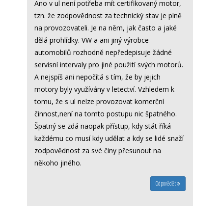
Ano v ul není potřeba mít certifikovaný motor,
tzn. že zodpovědnost za technický stav je plně
na provozovateli. Je na něm, jak často a jaké
dělá prohlídky. VW a ani jiný výrobce
automobilů rozhodně nepředepisuje žádné
servisní intervaly pro jiné použití svých motorů.
A nejspíš ani nepočítá s tím, že by jejich
motory byly využívány v letectví. Vzhledem k
tomu, že s ul nelze provozovat komerční
činnost,není na tomto postupu nic špatného.
Špatný se zdá naopak přístup, kdy stát říká
každému co musí kdy udělat a kdy se lidé snaží
zodpovědnost za své činy přesunout na
někoho jiného.
Odpovědět