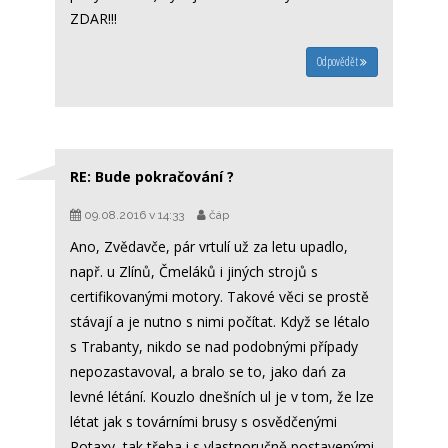
ZDAR!!!
Odpovědět
RE: Bude pokračování ?
09.08.2016 v 14:33
čáp
Ano, Zvědavče, pár vrtulí už za letu upadlo,
např. u Zlínů, Čmeláků i jiných strojů s
certifikovanými motory. Takové věci se prostě
stávají a je nutno s nimi počítat. Když se létalo
s Trabanty, nikdo se nad podobnými případy
nepozastavoval, a bralo se to, jako dań za
levné létání. Kouzlo dnešních ul je v tom, že lze
létat jak s továrními brusy s osvědčenými
Rotaxy, tak třeba i s vlastnoručně postavenými