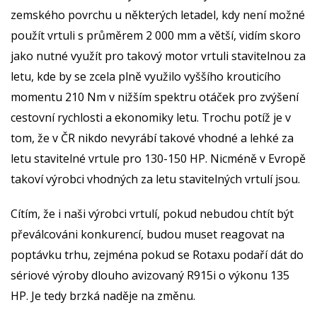
zemského povrchu u některých letadel, kdy není možné
použít vrtuli s průměrem 2 000 mm a větší, vidím skoro
jako nutné využít pro takový motor vrtuli stavitelnou za
letu, kde by se zcela plně využilo vyššího krouticího
momentu 210 Nm v nižším spektru otáček pro zvýšení
cestovní rychlosti a ekonomiky letu. Trochu potíž je v
tom, že v ČR nikdo nevyrábí takové vhodné a lehké za
letu stavitelné vrtule pro 130-150 HP. Nicméně v Evropě
takoví výrobci vhodných za letu stavitelných vrtulí jsou.
Cítím, že i naši výrobci vrtulí, pokud nebudou chtít být
převálcováni konkurencí, budou muset reagovat na
poptávku trhu, zejména pokud se Rotaxu podaří dát do
sériové výroby dlouho avizovaný R915i o výkonu 135
HP. Je tedy brzká naděje na změnu.