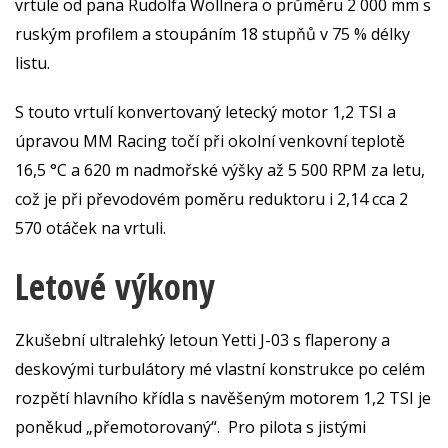
vrtule od pana Rudolfa Wollnera o průměru 2 000 mm s
ruským profilem a stoupáním 18 stupňů v 75 % délky
listu.
S touto vrtulí konvertovaný letecký motor 1,2 TSI a
úpravou MM Racing točí při okolní venkovní teplotě
16,5 °C a 620 m nadmořské výšky až 5 500 RPM za letu,
což je při převodovém poměru reduktoru i 2,14 cca 2
570 otáček na vrtuli.
Letové výkony
Zkušební ultralehký letoun Yetti J-03 s flaperony a
deskovými turbulátory mé vlastní konstrukce po celém
rozpětí hlavního křídla s navěšeným motorem 1,2 TSI je
poněkud „přemotorovaný“. Pro pilota s jistými