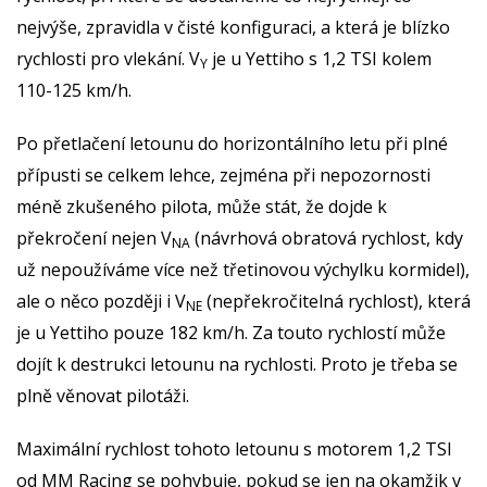
nejvýše, zpravidla v čisté konfiguraci, a která je blízko
rychlosti pro vlekání. V
je u Yettiho s 1,2 TSI kolem
Y
110-125 km/h.
Po přetlačení letounu do horizontálního letu při plné
přípusti se celkem lehce, zejména při nepozornosti
méně zkušeného pilota, může stát, že dojde k
překročení nejen V
(návrhová obratová rychlost, kdy
NA
už nepoužíváme více než třetinovou výchylku kormidel),
ale o něco později i V
(nepřekročitelná rychlost), která
NE
je u Yettiho pouze 182 km/h. Za touto rychlostí může
dojít k destrukci letounu na rychlosti. Proto je třeba se
plně věnovat pilotáži.
Maximální rychlost tohoto letounu s motorem 1,2 TSI
od MM Racing se pohybuje, pokud se jen na okamžik v