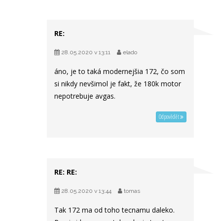
RE:
28.05.2020 v 13:11
elado
áno, je to taká modernejšia 172, čo som
si nikdy nevšimol je fakt, že 180k motor
nepotrebuje avgas.
Odpovědět
RE: RE:
28.05.2020 v 13:44
tomas
Tak 172 ma od toho tecnamu daleko.