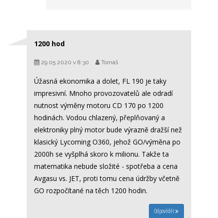
1200 hod
29.05.2020 v 8:30
Tomáš
Úžasná ekonomika a dolet, FL 190 je taky
impresivní. Mnoho provozovatelů ale odradí
nutnost výměny motoru CD 170 po 1200
hodinách. Vodou chlazený, přeplňovaný a
elektroniky plný motor bude výrazně dražší než
klasický Lycoming O360, jehož GO/výměna po
2000h se vyšplhá skoro k milionu. Takže ta
matematika nebude složité - spotřeba a cena
Avgasu vs. JET, proti tomu cena údržby včetně
GO rozpočítané na těch 1200 hodin.
Odpovědět