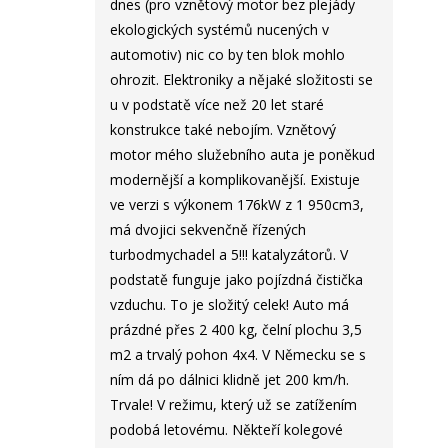
dnes (pro vznětový motor bez plejády
ekologických systémů nucených v
automotiv) nic co by ten blok mohlo
ohrozit. Elektroniky a nějaké složitosti se
u v podstatě více než 20 let staré
konstrukce také nebojím. Vznětový
motor mého služebního auta je poněkud
modernější a komplikovanější. Existuje
ve verzi s výkonem 176kW z 1 950cm3,
má dvojici sekvenčně řízených
turbodmychadel a 5!!! katalyzátorů. V
podstatě funguje jako pojízdná čistička
vzduchu. To je složitý celek! Auto má
prázdné přes 2 400 kg, čelní plochu 3,5
m2 a trvalý pohon 4x4. V Německu se s
ním dá po dálnici klidně jet 200 km/h.
Trvale! V režimu, který už se zatížením
podobá letovému. Někteří kolegové