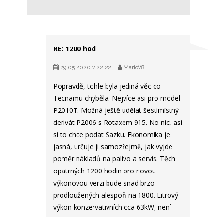
RE: 1200 hod
29.05.2020 v 22:22
MarioV8
Popravdě, tohle byla jediná věc co
Tecnamu chyběla. Nejvíce asi pro model
P2010T. Možná ještě udělat šestimístný
derivát P2006 s Rotaxem 915. No nic, asi
si to chce podat Sazku. Ekonomika je
jasná, určuje ji samozřejmě, jak vyjde
poměr nákladů na palivo a servis. Těch
opatrných 1200 hodin pro novou
výkonovou verzi bude snad brzo
prodloužených alespoň na 1800. Litrový
výkon konzervativních cca 63kW, není