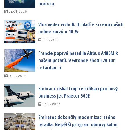
motoru
01.08.2026
Vlna veder vrcholí. Ochlaďte si cenu našich
online kurzů o 10 %
31.07.2026
Francie poprvé nasadila Airbus A400M k
hašení požárů. V Gironde shodil 20 tun
retardantu
30.07.2026
Embraer získal trojí certifikaci pro nový
business jet Praetor 500E
26.07.2026
Emirates dokončily modernizaci stého
letadla. Největší program obnovy kabin