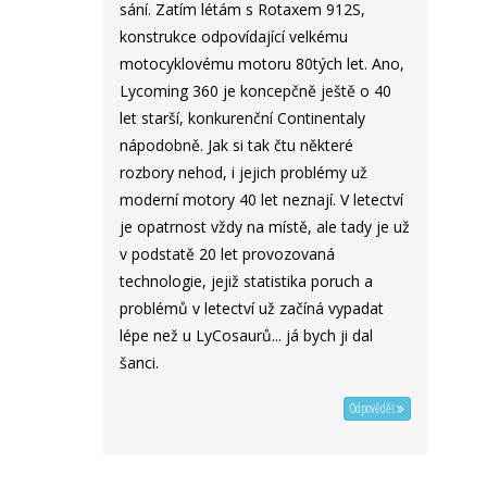
sání. Zatím létám s Rotaxem 912S,
konstrukce odpovídající velkému
motocyklovému motoru 80tých let. Ano,
Lycoming 360 je koncepčně ještě o 40
let starší, konkurenční Continentaly
nápodobně. Jak si tak čtu některé
rozbory nehod, i jejich problémy už
moderní motory 40 let neznají. V letectví
je opatrnost vždy na místě, ale tady je už
v podstatě 20 let provozovaná
technologie, jejiž statistika poruch a
problémů v letectví už začíná vypadat
lépe než u LyCosaurů... já bych ji dal
šanci.
Odpovědět