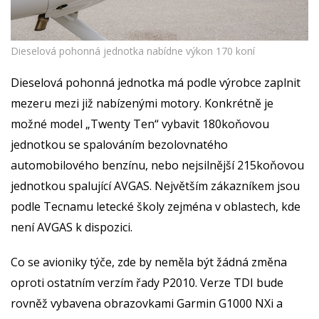
Dieselová pohonná jednotka nabídne výkon 170 koní
Dieselová pohonná jednotka má podle výrobce zaplnit
mezeru mezi již nabízenými motory. Konkrétně je
možné model „Twenty Ten“ vybavit 180koňovou
jednotkou se spalováním bezolovnatého
automobilového benzínu, nebo nejsilnější 215koňovou
jednotkou spalující AVGAS. Největším zákazníkem jsou
podle Tecnamu letecké školy zejména v oblastech, kde
není AVGAS k dispozici.
Co se avioniky týče, zde by neměla být žádná změna
oproti ostatním verzím řady P2010. Verze TDI bude
rovněž vybavena obrazovkami Garmin G1000 NXi a