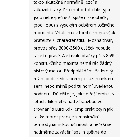
takto skutečně normálně jezdí a
zákazníci taky. Pro motor tohohle typu
jsou nebezpečnější spíše nízké otáčky
(pod 1500) s vysokým odběrem točivého
momentu. Vrtule má v tomto směru však
přátelštější charakteristiku. Možná trvalý
provoz přes 3000-3500 otáček nebude
také to pravé. Ale trvalé otáčky přes 85%
konstrukčního maxima nemá rád žádný
pístový motor. Předpokládám, že letový
režim bude reduktorem posazen někam
sem, nebo mírně pod tu horní uvedenou
hodnotu. Důležité je, jak se řeší emise, v
letadle kilometry nad zástavbou ve
srovnání s Euro 6d-Temp prakticky nijak,
takže motor pracuje s maximální
termodynamickou účinností a neřeší se
nadměrné zavádění spalin zpětně do