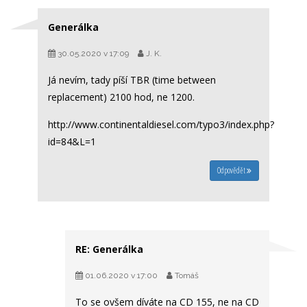
Generálka
30.05.2020 v 17:09
J. K.
Já nevím, tady píší TBR (time between
replacement) 2100 hod, ne 1200.
http://www.continentaldiesel.com/typo3/index.php?
id=84&L=1
Odpovědět
RE: Generálka
01.06.2020 v 17:00
Tomáš
To se ovšem díváte na CD 155, ne na CD