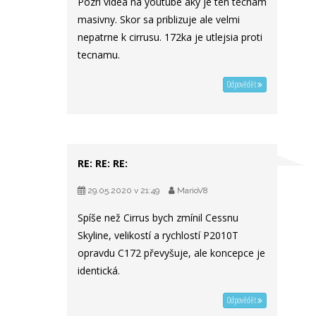
Pozri videa na youtube aky je ten tecnam
masivny. Skor sa priblizuje ale velmi
nepatrne k cirrusu. 172ka je utlejsia proti
tecnamu.
Odpovědět
RE: RE: RE:
29.05.2020 v 21:49
MarioV8
Spíše než Cirrus bych zmínil Cessnu
Skyline, velikostí a rychlostí P2010T
opravdu C172 převyšuje, ale koncepce je
identická.
Odpovědět