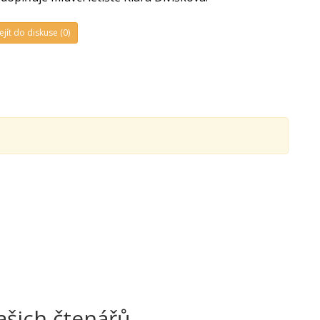
ejít do diskuse (0)
ašich čtenářů