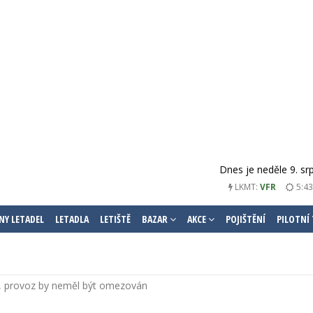
Dnes je neděle 9. sr
5:43
LKMT:
VFR
NY LETADEL
LETADLA
LETIŠTĚ
BAZAR
AKCE
POJIŠTĚNÍ
PILOTNÍ
i, provoz by neměl být omezován