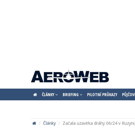
ČLÁNKY
BRIEFING
PILOTNÍ PRŮKAZY
PŮJČOV
Články
Začala uzavírka dráhy 06/24 v Ruzyn