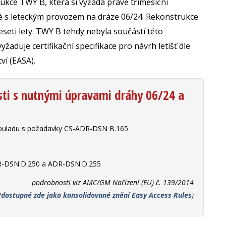
ukce TWY B, která si vyžádá právě tříměsíční
elné s leteckým provozem na dráze 06/24. Rekonstrukce
seti lety. TWY B tehdy nebyla součástí této
yžaduje certifikační specifikace pro návrh letišť dle
ví (EASA).
osti s nutnými úpravami dráhy 06/24 a
 souladu s požadavky CS-ADR-DSN B.165
R-DSN.D.250 a ADR-DSN.D.255
podrobnosti viz AMC/GM Nařízení (EU) č. 139/2014
(
dostupné zde jako konsolidované znění Easy Access Rules
)