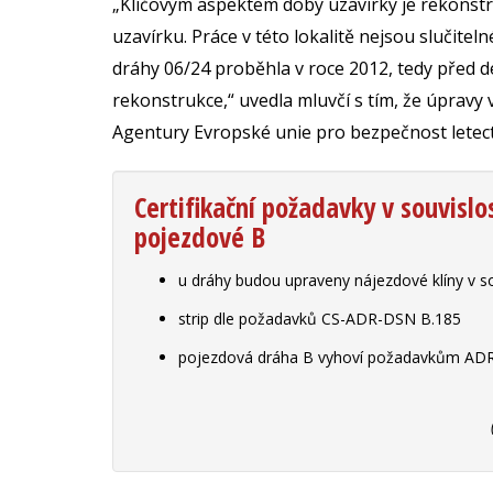
„Klíčovým aspektem doby uzavírky je rekonstr
uzavírku. Práce v této lokalitě nejsou slučit
dráhy 06/24 proběhla v roce 2012, tedy před de
rekonstrukce,“ uvedla mluvčí s tím, že úpravy v
Agentury Evropské unie pro bezpečnost letect
Certifikační požadavky v souvisl
pojezdové B
u dráhy budou upraveny nájezdové klíny v
strip dle požadavků CS-ADR-DSN B.185
pojezdová dráha B vyhoví požadavkům AD