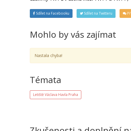
Sdílet na Facebooku
Sdílet na Twitteru
Př
Mohlo by vás zajímat
Nastala chyba!
Témata
Letiště Václava Havla Praha
Zkušenosti a doplnění n