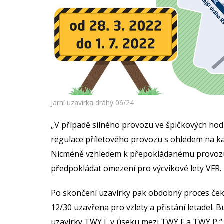
Jarní uzavírka dráhy 06/24
„V případě silného provozu ve špičkových hod
regulace příletového provozu s ohledem na kap
Nicméně vzhledem k přepokládanému provozu t
předpokládat omezení pro výcvikové lety VFR.
Po skončení uzavírky pak obdobný proces čeká
12/30 uzavřena pro vzlety a přistání letadel. B
uzavírky TWY L v úseku mezi TWY F a TWY P,“ d