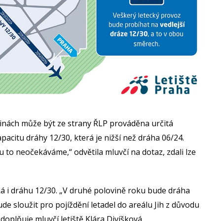
inách může být ze strany ŘLP prováděna určitá
acitu dráhy 12/30, která je nižší než dráha 06/24.
o neočekáváme,“ odvětila mluvčí na dotaz, zdali lze
 i dráhu 12/30. „V druhé polovině roku bude dráha
ude sloužit pro pojíždění letadel do areálu Jih z důvodu
oplňuje mluvčí letiště Klára Divíšková.