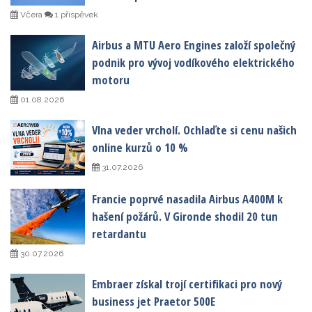
Včera
1 příspěvek
Airbus a MTU Aero Engines založí společný
podnik pro vývoj vodíkového elektrického
motoru
01.08.2026
Vlna veder vrcholí. Ochlaďte si cenu našich
online kurzů o 10 %
31.07.2026
Francie poprvé nasadila Airbus A400M k
hašení požárů. V Gironde shodil 20 tun
retardantu
30.07.2026
Embraer získal trojí certifikaci pro nový
business jet Praetor 500E