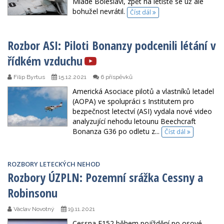
Mladé Boleslavi, zpět na letiště se už ale
bohužel nevrátil.
Číst dál
Rozbor ASI: Piloti Bonanzy podcenili létání v
řídkém vzduchu
Filip Byrtus
15.12.2021
6 příspěvků
Americká Asociace pilotů a vlastníků letadel
(AOPA) ve spolupráci s Institutem pro
bezpečnost letectví (ASI) vydala nové video
analyzující nehodu letounu Beechcraft
Bonanza G36 po odletu z...
Číst dál
ROZBORY LETECKÝCH NEHOD
Rozbory ÚZPLN: Pozemní srážka Cessny a
Robinsonu
Václav Novotný
19.11.2021
Cessna F152 během pojíždění po osové