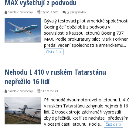
MAX vyšetřují z podvodu
Václav Novotný
19.10.2021
3 příspěvky
Bývalý testovací pilot americké společnosti
Boeing čelí obžalobě z podvodu v
souvislosti s kauzou letounů Boeing 737
MAX. Podle prokuratury pilot Mark Forkner
předal vedení společnosti a americkému...
Číst dál
Nehodu L 410 v ruském Tatarstánu
nepřežilo 16 lidí
Václav Novotný
11.10.2021
Při nehodě dvoumotorového letounu L 410
v ruském Tatarstánu zahynulo nejméně 16
lidí. Z trosek stroje záchranáři vyprostili
zbylé přeživší, kteří se nacházeli především
v ocasní části letounu. Podle...
Číst dál