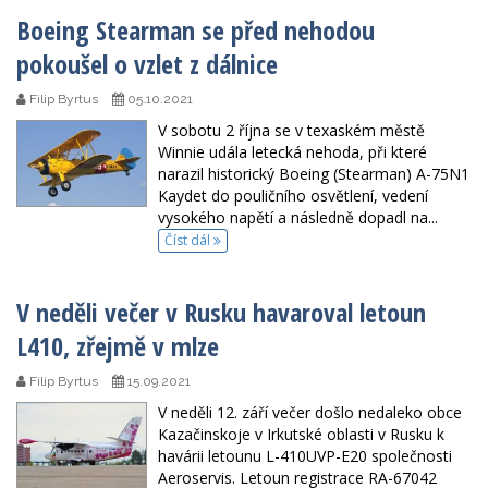
Boeing Stearman se před nehodou
pokoušel o vzlet z dálnice
Filip Byrtus
05.10.2021
V sobotu 2 října se v texaském městě
Winnie udála letecká nehoda, při které
narazil historický Boeing (Stearman) A-75N1
Kaydet do pouličního osvětlení, vedení
vysokého napětí a následně dopadl na...
Číst dál
V neděli večer v Rusku havaroval letoun
L410, zřejmě v mlze
Filip Byrtus
15.09.2021
V neděli 12. září večer došlo nedaleko obce
Kazačinskoje v Irkutské oblasti v Rusku k
havárii letounu L-410UVP-E20 společnosti
Aeroservis. Letoun registrace RA-67042