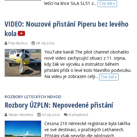
letící na lince SiLA SL51 z...
Číst dál
VIDEO: Nouzové přistání Piperu bez levého
kola
Filip Byrtus
08.09.2021
YouTube kanál The pilot channel obohatilo
nové video zachycující situaci z 11. srpna,
kdy žák ve výcviku a instruktor během
přistání přišli o levé kolo hlavního podvozku.
Na videu je zobrazen celý...
Číst dál
ROZBORY LETECKÝCH NEHOD
Rozbory ÚZPLN: Nepovedené přistání
Václav Novotný
07.09.2021
6 příspěvků
Cessna 210 německé registrace byla takřka
ve své destinaci, v pražských Letňanech.
Přistání však nevyšlo dle pilotových