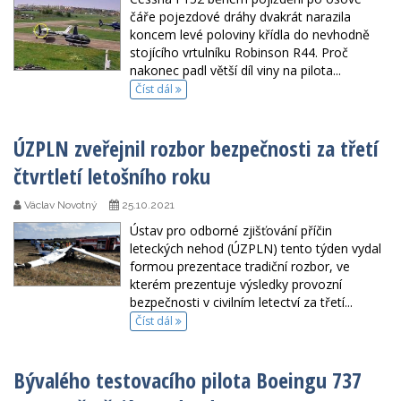
čáře pojezdové dráhy dvakrát narazila
koncem levé poloviny křídla do nevhodně
stojícího vrtulníku Robinson R44. Proč
nakonec padl větší díl viny na pilota...
Číst dál
ÚZPLN zveřejnil rozbor bezpečnosti za třetí
čtvrtletí letošního roku
Václav Novotný
25.10.2021
Ústav pro odborné zjišťování příčin
leteckých nehod (ÚZPLN) tento týden vydal
formou prezentace tradiční rozbor, ve
kterém prezentuje výsledky provozní
bezpečnosti v civilním letectví za třetí...
Číst dál
Bývalého testovacího pilota Boeingu 737