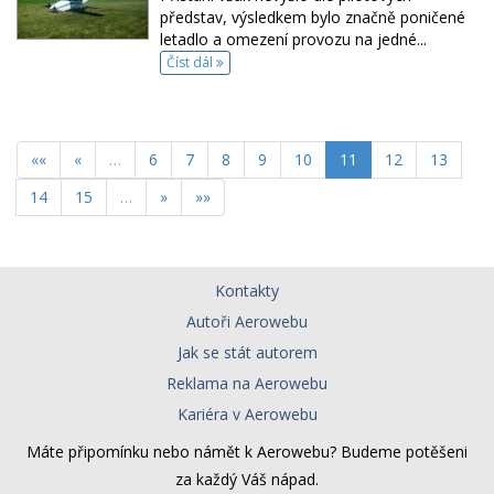
představ, výsledkem bylo značně poničené
letadlo a omezení provozu na jedné...
Číst dál
««
«
…
6
7
8
9
10
11
12
13
14
15
…
»
»»
Kontakty
Autoři Aerowebu
Zavřít
Jak se stát autorem
Reklama na Aerowebu
Kariéra v Aerowebu
Máte připomínku nebo námět k Aerowebu? Budeme potěšeni
za každý Váš nápad.