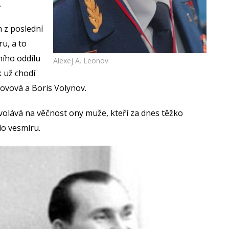
…
m z poslední
u, a to
ího oddílu
Alexej A. Leonov
 už chodí
ovová a Boris Volynov.
olává na věčnost ony muže, kteří za dnes těžko
do vesmíru.