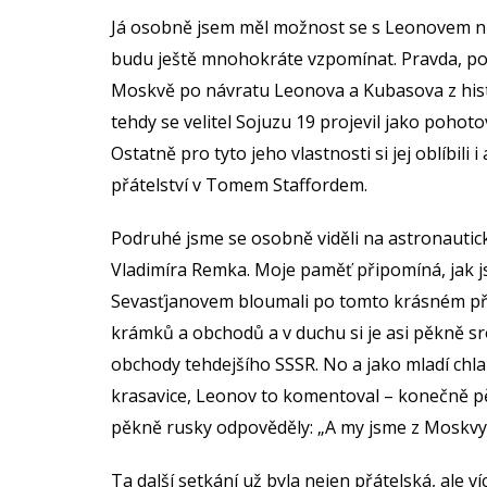
Já osobně jsem měl možnost se s Leonovem něk
budu ještě mnohokráte vzpomínat. Pravda, pop
Moskvě po návratu Leonova a Kubasova z his
tehdy se velitel Sojuzu 19 projevil jako pohot
Ostatně pro tyto jeho vlastnosti si jej oblíbili 
přátelství v Tomem Staffordem.
Podruhé jsme se osobně viděli na astronautic
Vladimíra Remka. Moje paměť připomíná, jak j
Sevasťjanovem bloumali po tomto krásném př
krámků a obchodů a v duchu si je asi pěkně sr
obchody tehdejšího SSSR. No a jako mladí chlap
krasavice, Leonov to komentoval – konečně pě
pěkně rusky odpověděly: „A my jsme z Moskv
Ta další setkání už byla nejen přátelská, ale 