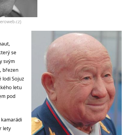
Aeroweb.cz)
naut,
který se
ky svým
, březen
 lodi Sojuz
ckého letu
lem pod
u kamarádi
r lety