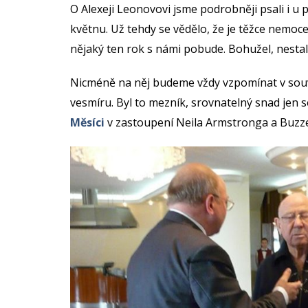
O Alexeji Leonovovi jsme podrobněji psali i u p
květnu. Už tehdy se vědělo, že je těžce nemocen
nějaký ten rok s námi pobude. Bohužel, nestalo
Nicméně na něj budeme vždy vzpomínat v souv
vesmíru. Byl to mezník, srovnatelný snad jen 
Měsíci
v zastoupení Neila Armstronga a Buzze A