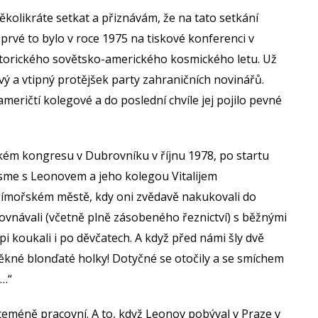
olikráte setkat a přiznávám, že na tato setkání
rvé to bylo v roce 1975 na tiskové konferenci v
torického sovětsko-amerického kosmického letu. Už
ový a vtipný protějšek party zahraničních novinářů.
i američtí kolegové a do poslední chvíle jej pojilo pevné
kém kongresu v Dubrovníku v říjnu 1978, po startu
sme s Leonovem a jeho kolegou Vitalijem
ímořském městě, kdy oni zvědavě nakukovali do
ovnávali (včetně plně zásobeného řeznictví) s běžnými
i koukali i po děvčatech. A když před námi šly dvě
kné blonďaté holky! Dotyčné se otočily a se smíchem
y…“
víceméně pracovní. A to, když Leonov pobýval v Praze v