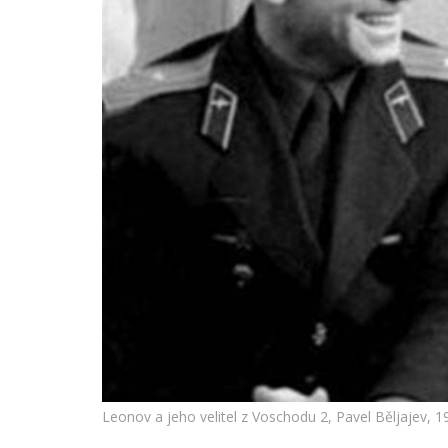
Leonov a jeho velitel z Voschodu 2, Pavel Běljajev,