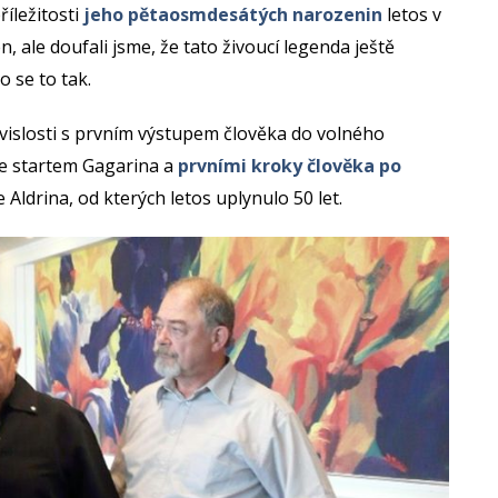
říležitosti
jeho pětaosmdesátých narozenin
letos v
, ale doufali jsme, že tato živoucí legenda ještě
 se to tak.
islosti s prvním výstupem člověka do volného
se startem Gagarina a
prvními kroky člověka po
ldrina, od kterých letos uplynulo 50 let.