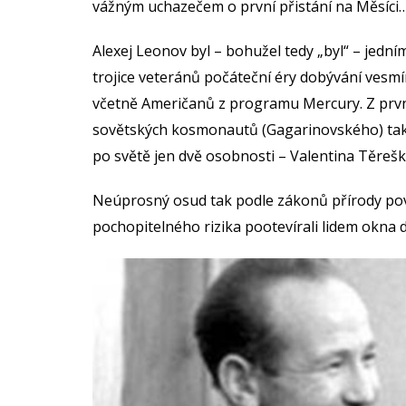
vážným uchazečem o první přistání na Měsíci
Alexej Leonov byl – bohužel tedy „byl“ – jední
trojice veteránů počáteční éry dobývání vesmír
včetně Američanů z programu Mercury. Z prvn
sovětských kosmonautů (Gagarinovského) tak
po světě jen dvě osobnosti – Valentina Těrešk
Neúprosný osud tak podle zákonů přírody pov
pochopitelného rizika pootevírali lidem okna 