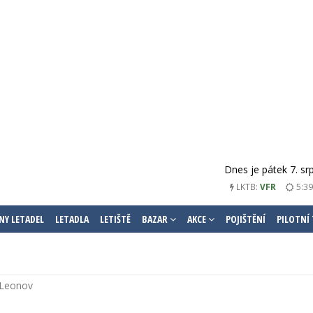
Dnes je pátek 7. sr
5:39
LKTB:
VFR
NY LETADEL
LETADLA
LETIŠTĚ
BAZAR
AKCE
POJIŠTĚNÍ
PILOTNÍ
 Leonov