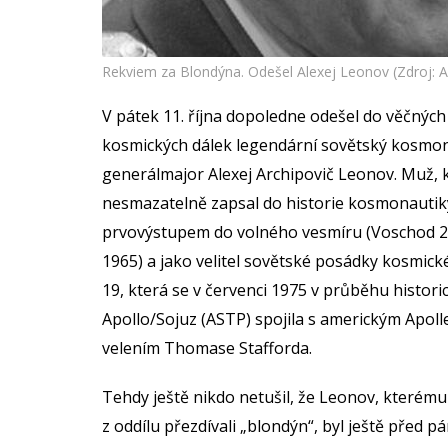
Rekviem za Blondýna. Odešel Alexej Leonov (Zdroj: 
V pátek 11. října dopoledne odešel do věčných
kosmických dálek legendární sovětský kosmo
generálmajor Alexej Archipovič Leonov. Muž, 
nesmazatelně zapsal do historie kosmonauti
prvovýstupem do volného vesmíru (Voschod 2
1965) a jako velitel sovětské posádky kosmické
19, která se v červenci 1975 v průběhu histori
Apollo/Sojuz (ASTP) spojila s americkým Apol
velením Thomase Stafforda.
Tehdy ještě nikdo netušil, že Leonov, kterém
z oddílu přezdívali „blondýn“, byl ještě před pá