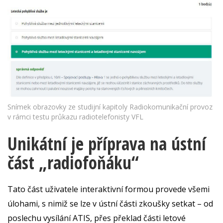
Snímek obrazovky ze studijní kapitoly Radiokomunikační provoz
v rámci testu průkazu radiotelefonisty VFL
Unikátní je příprava na ústní
část „radiofoňáku“
Tato část uživatele interaktivní formou provede všemi
úlohami, s nimiž se lze v ústní části zkoušky setkat – od
poslechu vysílání ATIS, přes překlad části letové