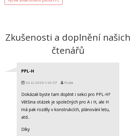
Výcvik soukromého pilota PPL
Zkušenosti a doplnění našich
čtenářů
PPL-H
02.11.2020 v 10:07
Kuba
Dokázali byste tam doplnit i sekci pro PPL-H?
Většina otázek je společných pro A i H, ale H
má pak rozdíly v konstrukcích, plánování letu,
atd..
Díky