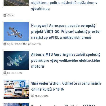
objektem, policie následně našla dron s
výbušninou
Včera
Honeywell Aerospace povede evropský
projekt VERTI-GO. Připraví vzdušný prostor
na nástup eVTOL a nákladních dronů
05.08.2026
1 příspěvek
Airbus a MTU Aero Engines založí společný
podnik pro vývoj vodíkového elektrického
motoru
01.08.2026
Vlna veder vrcholí. Ochlaďte si cenu našich
online kurzů o 10 %
31.07.2026