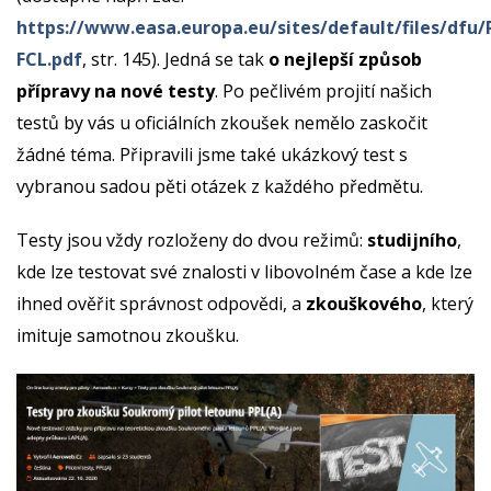
https://www.easa.europa.eu/sites/default/files/dfu/
FCL.pdf
, str. 145). Jedná se tak
o nejlepší způsob
přípravy na nové testy
. Po pečlivém projití našich
testů by vás u oficiálních zkoušek nemělo zaskočit
žádné téma. Připravili jsme také ukázkový test s
vybranou sadou pěti otázek z každého předmětu.
Testy jsou vždy rozloženy do dvou režimů:
studijního
,
kde lze testovat své znalosti v libovolném čase a kde lze
ihned ověřit správnost odpovědi, a
zkouškového
, který
imituje samotnou zkoušku.