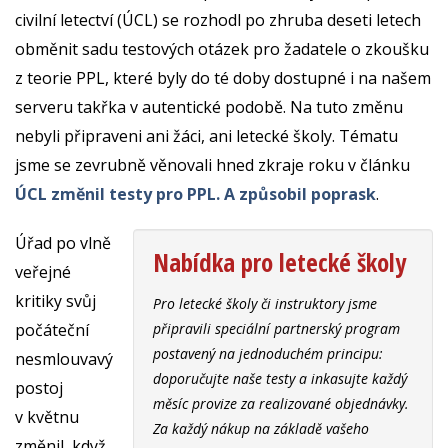
civilní letectví (ÚCL) se rozhodl po zhruba deseti letech
obměnit sadu testových otázek pro žadatele o zkoušku
z teorie PPL, které byly do té doby dostupné i na našem
serveru takřka v autentické podobě. Na tuto změnu
nebyli připraveni ani žáci, ani letecké školy. Tématu
jsme se zevrubně věnovali hned zkraje roku v článku
ÚCL změnil testy pro PPL. A způsobil poprask
.
Úřad po vlně
Nabídka pro letecké školy
veřejné
kritiky svůj
Pro letecké školy či instruktory jsme
počáteční
připravili speciální partnerský program
postavený na jednoduchém principu:
nesmlouvavý
doporučujte naše testy a inkasujte každý
postoj
měsíc provize za realizované objednávky.
v květnu
Za každý nákup na základě vašeho
změnil, když