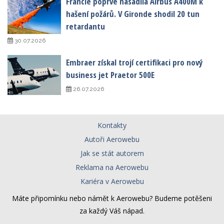
Francie poprvé nasadila Airbus A400M k
hašení požárů. V Gironde shodil 20 tun
retardantu
30.07.2026
Embraer získal trojí certifikaci pro nový
business jet Praetor 500E
26.07.2026
Kontakty
Autoři Aerowebu
Jak se stát autorem
Reklama na Aerowebu
Kariéra v Aerowebu
Máte připomínku nebo námět k Aerowebu? Budeme potěšeni
za každý Váš nápad.