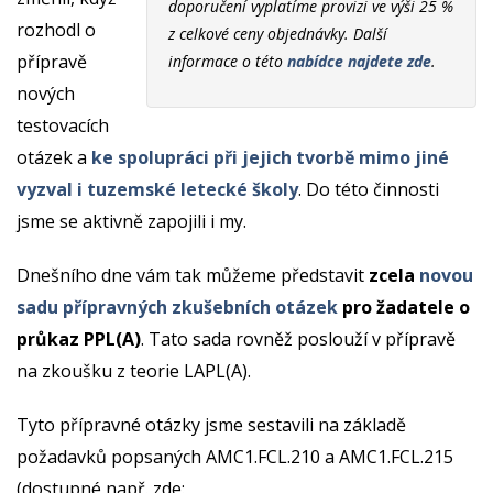
doporučení vyplatíme provizi ve výši 25 %
rozhodl o
z celkové ceny objednávky. Další
přípravě
informace o této
nabídce najdete zde
.
nových
testovacích
otázek a
ke spolupráci při jejich tvorbě mimo jiné
vyzval i tuzemské letecké školy
. Do této činnosti
jsme se aktivně zapojili i my.
Dnešního dne vám tak můžeme představit
zcela
novou
sadu přípravných zkušebních otázek
pro žadatele o
průkaz PPL(A)
. Tato sada rovněž poslouží v přípravě
na zkoušku z teorie LAPL(A).
Tyto přípravné otázky jsme sestavili na základě
požadavků popsaných AMC1.FCL.210 a AMC1.FCL.215
(dostupné např. zde: