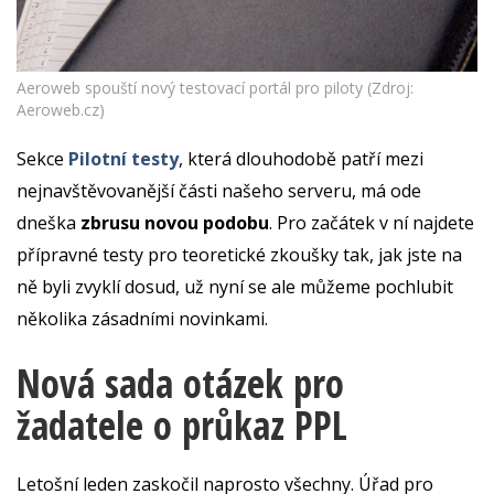
Aeroweb spouští nový testovací portál pro piloty (Zdroj:
Aeroweb.cz)
Sekce
Pilotní testy
, která dlouhodobě patří mezi
nejnavštěvovanější části našeho serveru, má ode
dneška
zbrusu novou podobu
. Pro začátek v ní najdete
přípravné testy pro teoretické zkoušky tak, jak jste na
ně byli zvyklí dosud, už nyní se ale můžeme pochlubit
několika zásadními novinkami.
Nová sada otázek pro
žadatele o průkaz PPL
Letošní leden zaskočil naprosto všechny. Úřad pro