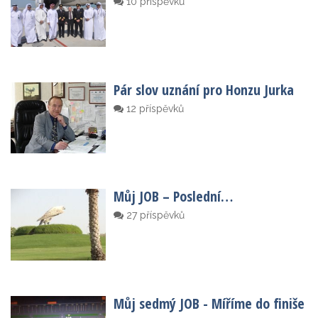
10 příspěvků
Pár slov uznání pro Honzu Jurka
12 příspěvků
Můj JOB – Poslední…
27 příspěvků
Můj sedmý JOB - Míříme do finiše