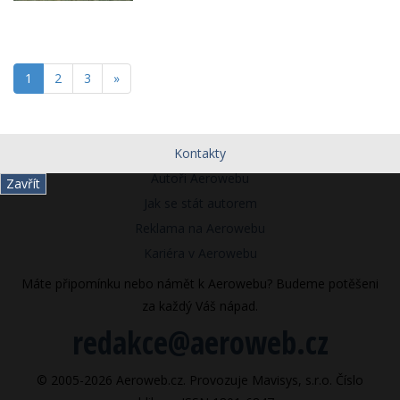
1
2
3
»
Kontakty
Autoři Aerowebu
Zavřít
Jak se stát autorem
Reklama na Aerowebu
Kariéra v Aerowebu
Máte připomínku nebo námět k Aerowebu? Budeme potěšeni
za každý Váš nápad.
redakce@aeroweb.cz
© 2005-2026 Aeroweb.cz. Provozuje Mavisys, s.r.o. Číslo