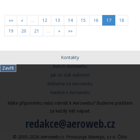
««
«
…
12
13
14
15
16
17
18
19
20
21
…
»
»»
Kontakty
Autoři Aerowebu
Zavřít
Jak se stát autorem
Reklama na Aerowebu
Kariéra v Aerowebu
Máte připomínku nebo námět k Aerowebu? Budeme potěšeni
za každý Váš nápad.
redakce@aeroweb.cz
© 2005-2026 Aeroweb.cz. Provozuje Mavisys, s.r.o. Číslo