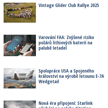
Vintage Glider Club Rallye 2025
Varování FAA: Zvýšené riziko
požárů lithiových baterií na
palubě letadel
Spolupráce USA a Spojeného
království na výrobě letounu E-7A
Wedgetail
Nová éra připojení: Starlink