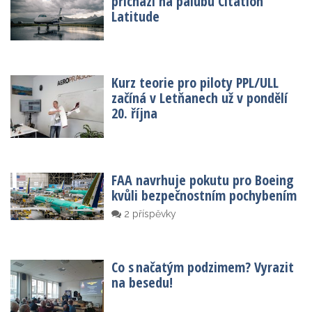
přichází na palubu Citation
Latitude
Kurz teorie pro piloty PPL/ULL
začíná v Letňanech už v pondělí
20. října
FAA navrhuje pokutu pro Boeing
kvůli bezpečnostním pochybením
2 příspěvky
Co s načatým podzimem? Vyrazit
na besedu!